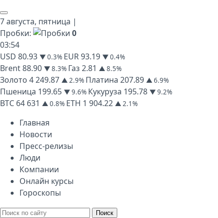
7 августа,
пятница
|
Пробки:
0
03
:
54
USD
80.93
EUR
93.19
▼ 0.3%
▼ 0.4%
Brent
88.90
Газ
2.81
▼ 8.3%
▲ 8.5%
Золото
4 249.87
Платина
207.89
▲ 2.9%
▲ 6.9%
Пшеница
199.65
Кукуруза
195.78
▼ 9.6%
▼ 9.2%
BTC
64 631
ETH
1 904.22
▲ 0.8%
▲ 2.1%
Главная
Новости
Пресс-релизы
Люди
Компании
Онлайн курсы
Гороскопы
Поиск