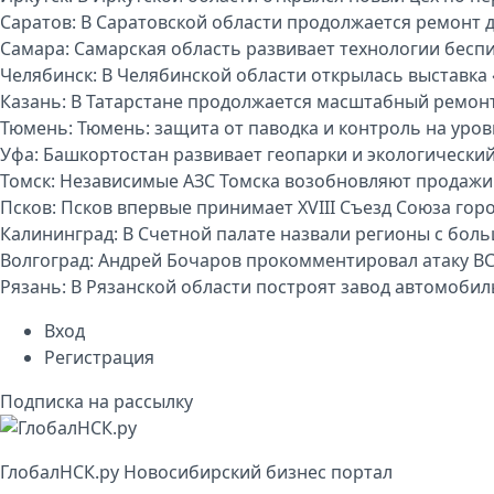
Саратов:
В Саратовской области продолжается ремонт 
Самара:
Самарская область развивает технологии бесп
Челябинск:
В Челябинской области открылась выставка 
Казань:
В Татарстане продолжается масштабный ремон
Тюмень:
Тюмень: защита от паводка и контроль на уро
Уфа:
Башкортостан развивает геопарки и экологически
Томск:
Независимые АЗС Томска возобновляют продажи
Псков:
Псков впервые принимает XVIII Съезд Союза гор
Калининград:
В Счетной палате назвали регионы с бо
Волгоград:
Андрей Бочаров прокомментировал атаку ВС
Рязань:
В Рязанской области построят завод автомоби
Вход
Регистрация
Подписка на рассылку
Глобал
НСК
.py
Новосибирский бизнес портал