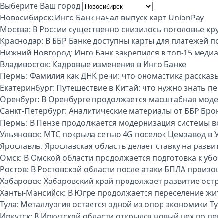
Выберите Ваш город
Новосибирск:
Инго Банк начал выпуск карт UnionPay
Москва:
В России существенно снизилось поголовье кру
Краснодар:
В ББР Банке доступны карты для платежей п
Нижний Новгород:
Инго Банк закрепился в топ-15 меди
Владивосток:
Кадровые изменения в Инго Банке
Пермь:
Фамилия как ДНК речи: что ономастика рассказы
Екатеринбург:
Путешествие в Китай: что нужно знать п
Оренбург:
В Оренбурге продолжается масштабная моде
Санкт-Петербург:
Аналитические материалы от ББР Бро
Пермь:
В Пензе продолжается модернизация системы 
Ульяновск:
МТС покрыла сетью 4G поселок Цемзавод в 
Ярославль:
Ярославская область делает ставку на разви
Омск:
В Омской области продолжается подготовка к уб
Ростов:
В Ростовской области после атаки БПЛА произо
Хабаровск:
Хабаровский край продолжает развитие ост
Ханты-Мансийск:
В Югре продолжается переселение жи
Тула:
Металлургия остается одной из опор экономики Т
Иркутск:
В Иркутской области открылся новый цех по п