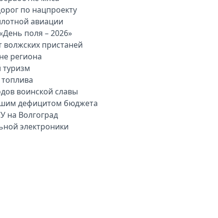
дорог по нацпроекту
илотной авиации
«День поля – 2026»
т волжских пристаней
вне региона
й туризм
 топлива
одов воинской славы
льшим дефицитом бюджета
У на Волгоград
льной электроники