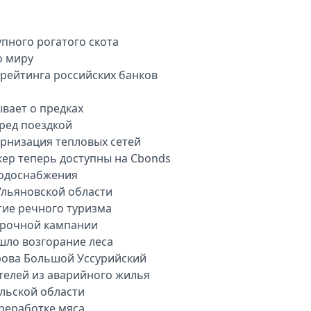
пного рогатого скота
о миру
арейтинга российских банков
вает о предках
еред поездкой
рнизация тепловых сетей
кер теперь доступны на Cbonds
водоснабжения
Ульяновской области
тие речного туризма
орочной кампании
шло возгорание леса
рова Большой Уссурийский
телей из аварийного жилья
ульской области
ереработке мяса