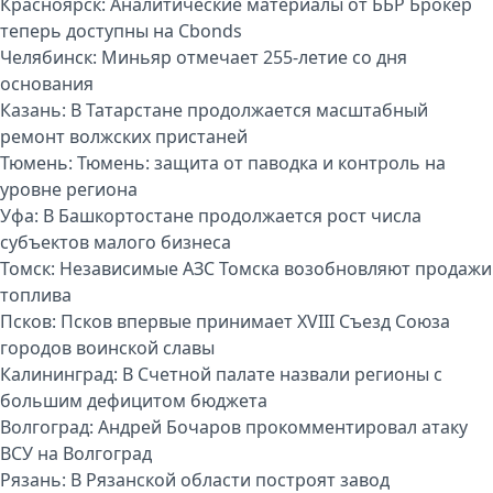
Красноярск:
Аналитические материалы от ББР Брокер
теперь доступны на Cbonds
Челябинск:
Миньяр отмечает 255-летие со дня
основания
Казань:
В Татарстане продолжается масштабный
ремонт волжских пристаней
Тюмень:
Тюмень: защита от паводка и контроль на
уровне региона
Уфа:
В Башкортостане продолжается рост числа
субъектов малого бизнеса
Томск:
Независимые АЗС Томска возобновляют продажи
топлива
Псков:
Псков впервые принимает XVIII Съезд Союза
городов воинской славы
Калининград:
В Счетной палате назвали регионы с
большим дефицитом бюджета
Волгоград:
Андрей Бочаров прокомментировал атаку
ВСУ на Волгоград
Рязань:
В Рязанской области построят завод