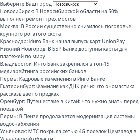
Выберите Ваш город
Новосибирск:
В Новосибирской области на 50%
выполнен ремонт трех мостов
Москва:
В России существенно снизилось поголовье
крупного рогатого скота
Краснодар:
Инго Банк начал выпуск карт UnionPay
Нижний Новгород:
В ББР Банке доступны карты для
платежей по миру
Владивосток:
Инго Банк закрепился в топ-15
медиарейтинга российских банков
Пермь:
Кадровые изменения в Инго Банке
Екатеринбург:
Фамилия как ДНК речи: что ономастика
рассказывает о предках
Оренбург:
Путешествие в Китай: что нужно знать перед
поездкой
Пермь:
В Пензе продолжается модернизация системы
водоснабжения
Ульяновск:
МТС покрыла сетью 4G поселок Цемзавод в
Ульяновской области