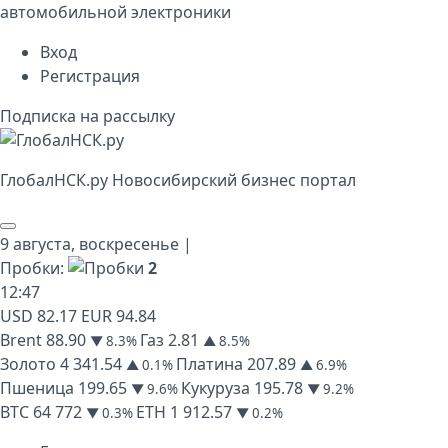
автомобильной электроники
Вход
Регистрация
Подписка на рассылку
Глобал
НСК
.py
Новосибирский бизнес портал
9 августа,
воскресенье
|
Пробки:
2
12
:
47
USD
82.17
EUR
94.84
Brent
88.90
Газ
2.81
▼ 8.3%
▲ 8.5%
Золото
4 341.54
Платина
207.89
▲ 0.1%
▲ 6.9%
Пшеница
199.65
Кукуруза
195.78
▼ 9.6%
▼ 9.2%
BTC
64 772
ETH
1 912.57
▼ 0.3%
▼ 0.2%