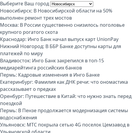
Выберите Ваш город
Новосибирск:
В Новосибирской области на 50%
выполнен ремонт трех мостов
Москва:
В России существенно снизилось поголовье
крупного рогатого скота
Краснодар:
Инго Банк начал выпуск карт UnionPay
Нижний Новгород:
В ББР Банке доступны карты для
платежей по миру
Владивосток:
Инго Банк закрепился в топ-15
медиарейтинга российских банков
Пермь:
Кадровые изменения в Инго Банке
Екатеринбург:
Фамилия как ДНК речи: что ономастика
рассказывает о предках
Оренбург:
Путешествие в Китай: что нужно знать перед
поездкой
Пермь:
В Пензе продолжается модернизация системы
водоснабжения
Ульяновск:
МТС покрыла сетью 4G поселок Цемзавод в
Ульяновской области