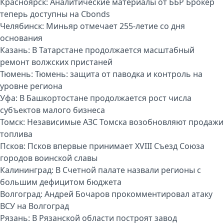
Красноярск:
Аналитические материалы от ББР Брокер
теперь доступны на Cbonds
Челябинск:
Миньяр отмечает 255-летие со дня
основания
Казань:
В Татарстане продолжается масштабный
ремонт волжских пристаней
Тюмень:
Тюмень: защита от паводка и контроль на
уровне региона
Уфа:
В Башкортостане продолжается рост числа
субъектов малого бизнеса
Томск:
Независимые АЗС Томска возобновляют продажи
топлива
Псков:
Псков впервые принимает XVIII Съезд Союза
городов воинской славы
Калининград:
В Счетной палате назвали регионы с
большим дефицитом бюджета
Волгоград:
Андрей Бочаров прокомментировал атаку
ВСУ на Волгоград
Рязань:
В Рязанской области построят завод