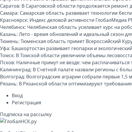
Саратов:
В Саратовской области продолжается ремонт 
Самара:
Самарская область развивает технологии бесп
Красноярск:
Индекс деловой активности ГлобалМедиа P
Челябинск:
Челябинская область усиливает курс на р
Казань:
Лето - время обновлений и идеальный сезон дл
Тюмень:
Тюменская область примет Всероссийский Куру
Уфа:
Башкортостан развивает геопарки и экологически
Томск:
В Томской области увеличили объемы лесовосст
Псков:
Наличные примут не везде: чем расплачиваться т
Калининград:
В Счетной палате назвали регионы с бо
Волгоград:
Волгоградские аграрии собрали первые 1,5 
Рязань:
В Рязанской области оптимизируют требования
Вход
Регистрация
Подписка на рассылку