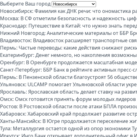
Выберите Ваш город
Новосибирск:
Фамилия как ДНК речи: что ономастика р
Москва:
В СФ отметили безопасность и надежность циф
Краснодар:
Путешествие в Китай: что нужно знать пере
Нижний Новгород:
Аналитические материалы от ББР Бр
Владивосток:
Владивосток расширяет транспортные свя
Пермь:
Частые переводы: какие действия снижают риск
Екатеринбург:
Денег немного, но накопления возможны:
Оренбург:
В Оренбурге продолжается масштабная моде
Санкт-Петербург:
ББР Банк в рейтинге активных пресс-с
Пермь:
В Пензенской области благоустроят 56 обществ
Ульяновск:
ULCAMP помогает Ульяновской области укре
Ярославль:
Ярославская область делает ставку на разви
Омск:
Омск готовится принять форум молодых лидеров
Ростов:
В Ростовской области после атаки БПЛА произо
Хабаровск:
Хабаровский край продолжает развитие ост
Ханты-Мансийск:
В Югре продолжается переселение жи
Тула:
Металлургия остается одной из опор экономики Т
Иркутск:
Инго Банк открывает дополнительный офис в И