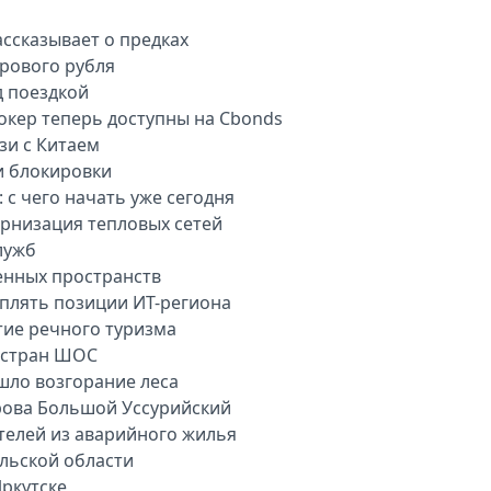
ассказывает о предках
рового рубля
д поездкой
окер теперь доступны на Cbonds
зи с Китаем
и блокировки
 с чего начать уже сегодня
рнизация тепловых сетей
лужб
енных пространств
плять позиции ИТ-региона
тие речного туризма
 стран ШОС
шло возгорание леса
рова Большой Уссурийский
телей из аварийного жилья
ульской области
ркутске