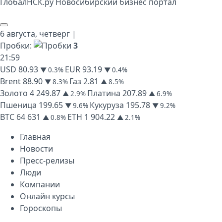
Глобал
НСК
.py
Новосибирский бизнес портал
6 августа,
четверг
|
Пробки:
3
21
:
59
USD
80.93
EUR
93.19
▼ 0.3%
▼ 0.4%
Brent
88.90
Газ
2.81
▼ 8.3%
▲ 8.5%
Золото
4 249.87
Платина
207.89
▲ 2.9%
▲ 6.9%
Пшеница
199.65
Кукуруза
195.78
▼ 9.6%
▼ 9.2%
BTC
64 631
ETH
1 904.22
▲ 0.8%
▲ 2.1%
Главная
Новости
Пресс-релизы
Люди
Компании
Онлайн курсы
Гороскопы