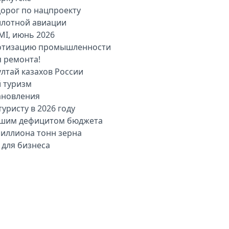
дорог по нацпроекту
илотной авиации
MI, июнь 2026
оботизацию промышленности
я ремонта!
лтай казахов России
й туризм
ановления
уристу в 2026 году
льшим дефицитом бюджета
миллиона тонн зерна
 для бизнеса