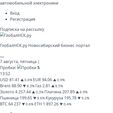
автомобильной электроники
Вход
Регистрация
Подписка на рассылку
Глобал
НСК
.py
Новосибирский бизнес портал
7 августа,
пятница
|
Пробки:
5
13
:
52
USD
81.41
EUR
94.06
▲ 0.6%
▲ 0.9%
Brent
88.90
Газ
2.81
▼ 8.3%
▲ 8.5%
Золото
4 257.44
Платина
207.89
▲ 0.3%
▲ 6.9%
Пшеница
199.65
Кукуруза
195.78
▼ 9.6%
▼ 9.2%
BTC
64 237
ETH
1 897.26
▼ 0.6%
▼ 0.4%