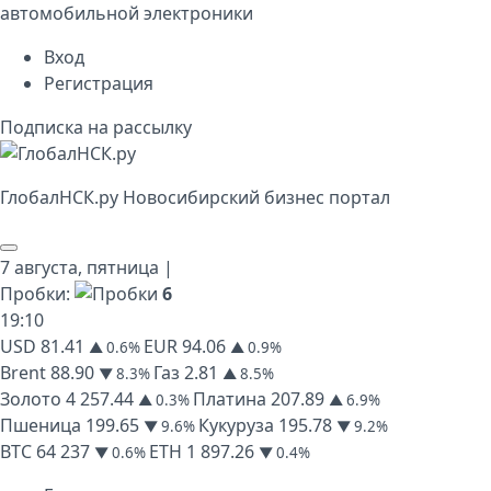
автомобильной электроники
Вход
Регистрация
Подписка на рассылку
Глобал
НСК
.py
Новосибирский бизнес портал
7 августа,
пятница
|
Пробки:
6
19
:
10
USD
81.41
EUR
94.06
▲ 0.6%
▲ 0.9%
Brent
88.90
Газ
2.81
▼ 8.3%
▲ 8.5%
Золото
4 257.44
Платина
207.89
▲ 0.3%
▲ 6.9%
Пшеница
199.65
Кукуруза
195.78
▼ 9.6%
▼ 9.2%
BTC
64 237
ETH
1 897.26
▼ 0.6%
▼ 0.4%