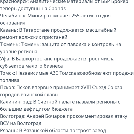
Красноярск:
Аналитические материалы от ББР Брокер
теперь доступны на Cbonds
Челябинск:
Миньяр отмечает 255-летие со дня
основания
Казань:
В Татарстане продолжается масштабный
ремонт волжских пристаней
Тюмень:
Тюмень: защита от паводка и контроль на
уровне региона
Уфа:
В Башкортостане продолжается рост числа
субъектов малого бизнеса
Томск:
Независимые АЗС Томска возобновляют продажи
топлива
Псков:
Псков впервые принимает XVIII Съезд Союза
городов воинской славы
Калининград:
В Счетной палате назвали регионы с
большим дефицитом бюджета
Волгоград:
Андрей Бочаров прокомментировал атаку
ВСУ на Волгоград
Рязань:
В Рязанской области построят завод