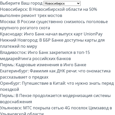
Выберите Ваш город
Новосибирск:
В Новосибирской области на 50%
выполнен ремонт трех мостов
Москва:
В России существенно снизилось поголовье
крупного рогатого скота
Краснодар:
Инго Банк начал выпуск карт UnionPay
Нижний Новгород:
В ББР Банке доступны карты для
платежей по миру
Владивосток:
Инго Банк закрепился в топ-15
медиарейтинга российских банков
Пермь:
Кадровые изменения в Инго Банке
Екатеринбург:
Фамилия как ДНК речи: что ономастика
рассказывает о предках
Оренбург:
Путешествие в Китай: что нужно знать перед
поездкой
Пермь:
В Пензе продолжается модернизация системы
водоснабжения
Ульяновск:
МТС покрыла сетью 4G поселок Цемзавод в
Ульяновской области