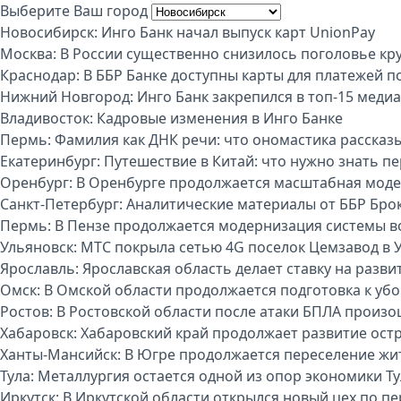
Выберите Ваш город
Новосибирск:
Инго Банк начал выпуск карт UnionPay
Москва:
В России существенно снизилось поголовье кру
Краснодар:
В ББР Банке доступны карты для платежей п
Нижний Новгород:
Инго Банк закрепился в топ-15 меди
Владивосток:
Кадровые изменения в Инго Банке
Пермь:
Фамилия как ДНК речи: что ономастика рассказы
Екатеринбург:
Путешествие в Китай: что нужно знать п
Оренбург:
В Оренбурге продолжается масштабная моде
Санкт-Петербург:
Аналитические материалы от ББР Бро
Пермь:
В Пензе продолжается модернизация системы 
Ульяновск:
МТС покрыла сетью 4G поселок Цемзавод в 
Ярославль:
Ярославская область делает ставку на разви
Омск:
В Омской области продолжается подготовка к уб
Ростов:
В Ростовской области после атаки БПЛА произо
Хабаровск:
Хабаровский край продолжает развитие ост
Ханты-Мансийск:
В Югре продолжается переселение жи
Тула:
Металлургия остается одной из опор экономики Т
Иркутск:
В Иркутской области открылся новый цех по п