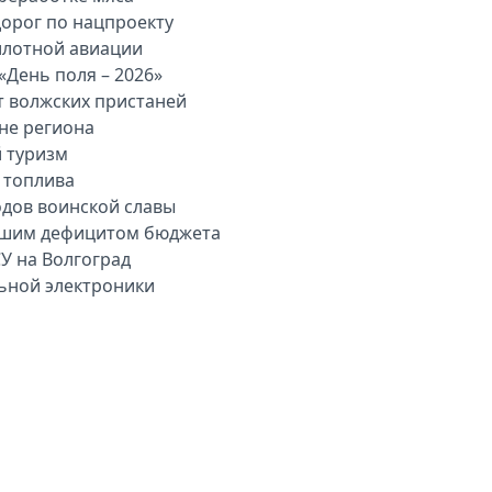
дорог по нацпроекту
илотной авиации
«День поля – 2026»
т волжских пристаней
вне региона
й туризм
 топлива
одов воинской славы
льшим дефицитом бюджета
У на Волгоград
льной электроники