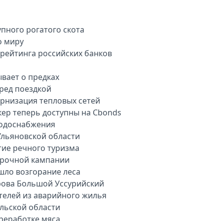
пного рогатого скота
о миру
арейтинга российских банков
вает о предках
еред поездкой
рнизация тепловых сетей
кер теперь доступны на Cbonds
водоснабжения
Ульяновской области
тие речного туризма
орочной кампании
шло возгорание леса
рова Большой Уссурийский
телей из аварийного жилья
ульской области
ереработке мяса