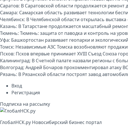
Саратов:
В Саратовской области продолжается ремонт 
Самара:
Самарская область развивает технологии бесп
Челябинск:
В Челябинской области открылась выставка 
Казань:
В Татарстане продолжается масштабный ремон
Тюмень:
Тюмень: защита от паводка и контроль на уро
Уфа:
Башкортостан развивает геопарки и экологически
Томск:
Независимые АЗС Томска возобновляют продажи
Псков:
Псков впервые принимает XVIII Съезд Союза гор
Калининград:
В Счетной палате назвали регионы с бо
Волгоград:
Андрей Бочаров прокомментировал атаку ВС
Рязань:
В Рязанской области построят завод автомоби
Вход
Регистрация
Подписка на рассылку
Глобал
НСК
.py
Новосибирский бизнес портал