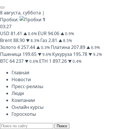
8 августа,
суббота
|
Пробки:
1
03
:
27
USD
81.41
EUR
94.06
▲ 0.6%
▲ 0.9%
Brent
88.90
Газ
2.81
▼ 8.3%
▲ 8.5%
Золото
4 257.44
Платина
207.89
▲ 0.3%
▲ 6.9%
Пшеница
199.65
Кукуруза
195.78
▼ 9.6%
▼ 9.2%
BTC
64 237
ETH
1 897.26
▼ 0.6%
▼ 0.4%
Главная
Новости
Пресс-релизы
Люди
Компании
Онлайн курсы
Гороскопы
Поиск