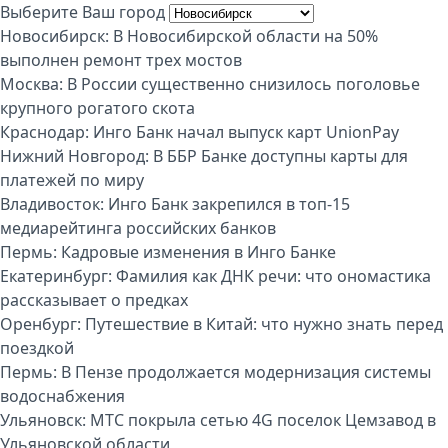
Выберите Ваш город
Новосибирск:
В Новосибирской области на 50%
выполнен ремонт трех мостов
Москва:
В России существенно снизилось поголовье
крупного рогатого скота
Краснодар:
Инго Банк начал выпуск карт UnionPay
Нижний Новгород:
В ББР Банке доступны карты для
платежей по миру
Владивосток:
Инго Банк закрепился в топ-15
медиарейтинга российских банков
Пермь:
Кадровые изменения в Инго Банке
Екатеринбург:
Фамилия как ДНК речи: что ономастика
рассказывает о предках
Оренбург:
Путешествие в Китай: что нужно знать перед
поездкой
Пермь:
В Пензе продолжается модернизация системы
водоснабжения
Ульяновск:
МТС покрыла сетью 4G поселок Цемзавод в
Ульяновской области