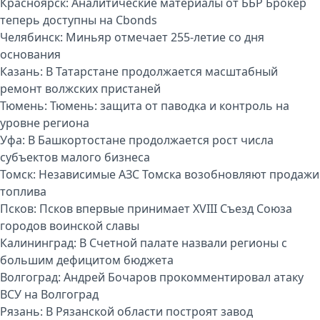
Красноярск:
Аналитические материалы от ББР Брокер
теперь доступны на Cbonds
Челябинск:
Миньяр отмечает 255-летие со дня
основания
Казань:
В Татарстане продолжается масштабный
ремонт волжских пристаней
Тюмень:
Тюмень: защита от паводка и контроль на
уровне региона
Уфа:
В Башкортостане продолжается рост числа
субъектов малого бизнеса
Томск:
Независимые АЗС Томска возобновляют продажи
топлива
Псков:
Псков впервые принимает XVIII Съезд Союза
городов воинской славы
Калининград:
В Счетной палате назвали регионы с
большим дефицитом бюджета
Волгоград:
Андрей Бочаров прокомментировал атаку
ВСУ на Волгоград
Рязань:
В Рязанской области построят завод