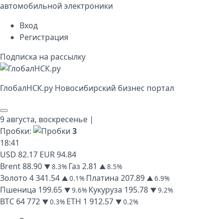
автомобильной электроники
Вход
Регистрация
Подписка на рассылку
Глобал
НСК
.py
Новосибирский бизнес портал
9 августа,
воскресенье
|
Пробки:
3
18
:
41
USD
82.17
EUR
94.84
Brent
88.90
Газ
2.81
▼ 8.3%
▲ 8.5%
Золото
4 341.54
Платина
207.89
▲ 0.1%
▲ 6.9%
Пшеница
199.65
Кукуруза
195.78
▼ 9.6%
▼ 9.2%
BTC
64 772
ETH
1 912.57
▼ 0.3%
▼ 0.2%