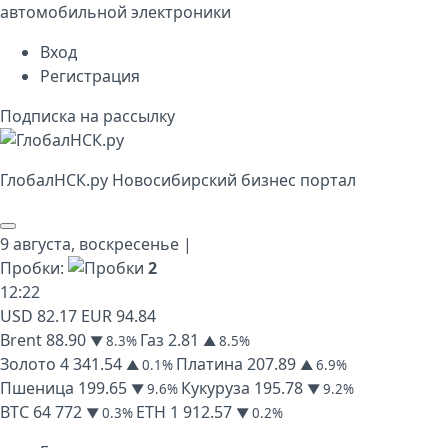
автомобильной электроники
Вход
Регистрация
Подписка на рассылку
Глобал
НСК
.py
Новосибирский бизнес портал
9 августа,
воскресенье
|
Пробки:
2
12
:
22
USD
82.17
EUR
94.84
Brent
88.90
Газ
2.81
▼ 8.3%
▲ 8.5%
Золото
4 341.54
Платина
207.89
▲ 0.1%
▲ 6.9%
Пшеница
199.65
Кукуруза
195.78
▼ 9.6%
▼ 9.2%
BTC
64 772
ETH
1 912.57
▼ 0.3%
▼ 0.2%