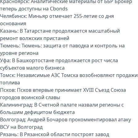
Красноярск:
Аналитические материалы от ББР Брокер
теперь доступны на Cbonds
Челябинск:
Миньяр отмечает 255-летие со дня
основания
Казань:
В Татарстане продолжается масштабный
ремонт волжских пристаней
Тюмень:
Тюмень: защита от паводка и контроль на
уровне региона
Уфа:
В Башкортостане продолжается рост числа
субъектов малого бизнеса
Томск:
Независимые АЗС Томска возобновляют продажи
топлива
Псков:
Псков впервые принимает XVIII Съезд Союза
городов воинской славы
Калининград:
В Счетной палате назвали регионы с
большим дефицитом бюджета
Волгоград:
Андрей Бочаров прокомментировал атаку
ВСУ на Волгоград
Рязань:
В Рязанской области построят завод