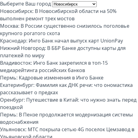
Выберите Ваш город
Новосибирск:
В Новосибирской области на 50%
выполнен ремонт трех мостов
Москва:
В России существенно снизилось поголовье
крупного рогатого скота
Краснодар:
Инго Банк начал выпуск карт UnionPay
Нижний Новгород:
В ББР Банке доступны карты для
платежей по миру
Владивосток:
Инго Банк закрепился в топ-15
медиарейтинга российских банков
Пермь:
Кадровые изменения в Инго Банке
Екатеринбург:
Фамилия как ДНК речи: что ономастика
рассказывает о предках
Оренбург:
Путешествие в Китай: что нужно знать перед
поездкой
Пермь:
В Пензе продолжается модернизация системы
водоснабжения
Ульяновск:
МТС покрыла сетью 4G поселок Цемзавод в
Ульяновской области