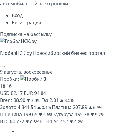
автомобильной электроники
Вход
Регистрация
Подписка на рассылку
Глобал
НСК
.py
Новосибирский бизнес портал
9 августа,
воскресенье
|
Пробки:
3
18
:
16
USD
82.17
EUR
94.84
Brent
88.90
Газ
2.81
▼ 8.3%
▲ 8.5%
Золото
4 341.54
Платина
207.89
▲ 0.1%
▲ 6.9%
Пшеница
199.65
Кукуруза
195.78
▼ 9.6%
▼ 9.2%
BTC
64 772
ETH
1 912.57
▼ 0.3%
▼ 0.2%