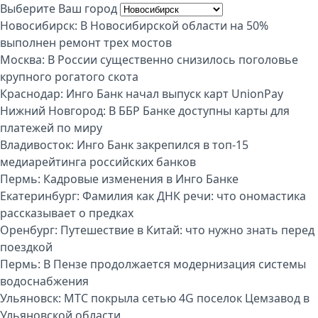
Выберите Ваш город
Новосибирск:
В Новосибирской области на 50%
выполнен ремонт трех мостов
Москва:
В России существенно снизилось поголовье
крупного рогатого скота
Краснодар:
Инго Банк начал выпуск карт UnionPay
Нижний Новгород:
В ББР Банке доступны карты для
платежей по миру
Владивосток:
Инго Банк закрепился в топ-15
медиарейтинга российских банков
Пермь:
Кадровые изменения в Инго Банке
Екатеринбург:
Фамилия как ДНК речи: что ономастика
рассказывает о предках
Оренбург:
Путешествие в Китай: что нужно знать перед
поездкой
Пермь:
В Пензе продолжается модернизация системы
водоснабжения
Ульяновск:
МТС покрыла сетью 4G поселок Цемзавод в
Ульяновской области