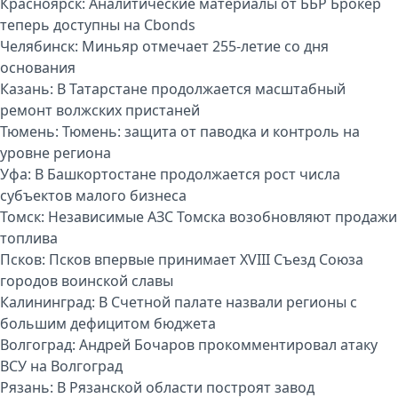
Красноярск:
Аналитические материалы от ББР Брокер
теперь доступны на Cbonds
Челябинск:
Миньяр отмечает 255-летие со дня
основания
Казань:
В Татарстане продолжается масштабный
ремонт волжских пристаней
Тюмень:
Тюмень: защита от паводка и контроль на
уровне региона
Уфа:
В Башкортостане продолжается рост числа
субъектов малого бизнеса
Томск:
Независимые АЗС Томска возобновляют продажи
топлива
Псков:
Псков впервые принимает XVIII Съезд Союза
городов воинской славы
Калининград:
В Счетной палате назвали регионы с
большим дефицитом бюджета
Волгоград:
Андрей Бочаров прокомментировал атаку
ВСУ на Волгоград
Рязань:
В Рязанской области построят завод