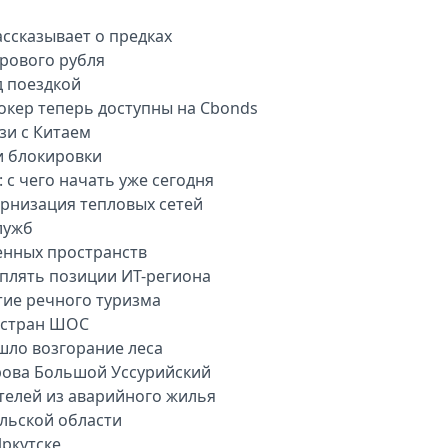
ассказывает о предках
рового рубля
д поездкой
окер теперь доступны на Cbonds
зи с Китаем
и блокировки
 с чего начать уже сегодня
рнизация тепловых сетей
лужб
енных пространств
плять позиции ИТ-региона
тие речного туризма
 стран ШОС
шло возгорание леса
рова Большой Уссурийский
телей из аварийного жилья
ульской области
ркутске