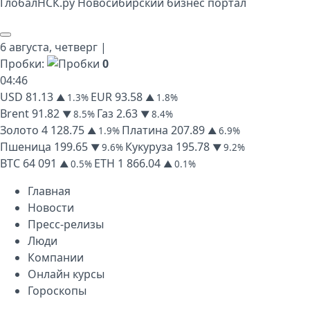
Глобал
НСК
.py
Новосибирский бизнес портал
6 августа,
четверг
|
Пробки:
0
04
:
46
USD
81.13
EUR
93.58
▲ 1.3%
▲ 1.8%
Brent
91.82
Газ
2.63
▼ 8.5%
▼ 8.4%
Золото
4 128.75
Платина
207.89
▲ 1.9%
▲ 6.9%
Пшеница
199.65
Кукуруза
195.78
▼ 9.6%
▼ 9.2%
BTC
64 091
ETH
1 866.04
▲ 0.5%
▲ 0.1%
Главная
Новости
Пресс-релизы
Люди
Компании
Онлайн курсы
Гороскопы