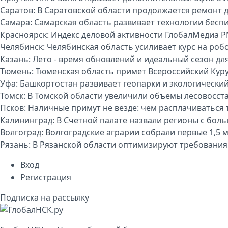
Саратов:
В Саратовской области продолжается ремонт 
Самара:
Самарская область развивает технологии бесп
Красноярск:
Индекс деловой активности ГлобалМедиа P
Челябинск:
Челябинская область усиливает курс на р
Казань:
Лето - время обновлений и идеальный сезон дл
Тюмень:
Тюменская область примет Всероссийский Куру
Уфа:
Башкортостан развивает геопарки и экологически
Томск:
В Томской области увеличили объемы лесовосст
Псков:
Наличные примут не везде: чем расплачиваться т
Калининград:
В Счетной палате назвали регионы с бо
Волгоград:
Волгоградские аграрии собрали первые 1,5 
Рязань:
В Рязанской области оптимизируют требования
Вход
Регистрация
Подписка на рассылку