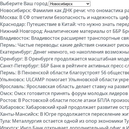
Выберите Ваш город
Новосибирск:
Фамилия как ДНК речи: что ономастика р
Москва:
В СФ отметили безопасность и надежность циф
Краснодар:
Путешествие в Китай: что нужно знать пере
Нижний Новгород:
Аналитические материалы от ББР Бр
Владивосток:
Владивосток расширяет транспортные свя
Пермь:
Частые переводы: какие действия снижают риск
Екатеринбург:
Денег немного, но накопления возможны:
Оренбург:
В Оренбурге продолжается масштабная моде
Санкт-Петербург:
ББР Банк в рейтинге активных пресс-с
Пермь:
В Пензенской области благоустроят 56 обществ
Ульяновск:
ULCAMP помогает Ульяновской области укре
Ярославль:
Ярославская область делает ставку на разви
Омск:
Омск готовится принять форум молодых лидеров
Ростов:
В Ростовской области после атаки БПЛА произо
Хабаровск:
Хабаровский край продолжает развитие ост
Ханты-Мансийск:
В Югре продолжается переселение жи
Тула:
Металлургия остается одной из опор экономики Т
Иркутск:
Инго Банк открывает дополнительный офис в И