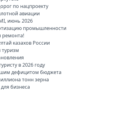
дорог по нацпроекту
илотной авиации
MI, июнь 2026
оботизацию промышленности
я ремонта!
лтай казахов России
й туризм
ановления
уристу в 2026 году
льшим дефицитом бюджета
миллиона тонн зерна
 для бизнеса