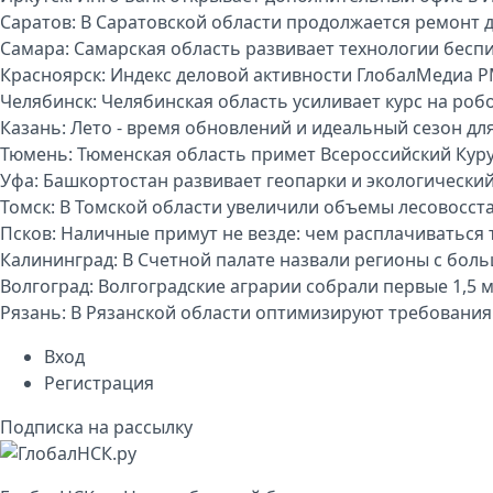
Саратов:
В Саратовской области продолжается ремонт 
Самара:
Самарская область развивает технологии бесп
Красноярск:
Индекс деловой активности ГлобалМедиа P
Челябинск:
Челябинская область усиливает курс на р
Казань:
Лето - время обновлений и идеальный сезон дл
Тюмень:
Тюменская область примет Всероссийский Куру
Уфа:
Башкортостан развивает геопарки и экологически
Томск:
В Томской области увеличили объемы лесовосст
Псков:
Наличные примут не везде: чем расплачиваться т
Калининград:
В Счетной палате назвали регионы с бо
Волгоград:
Волгоградские аграрии собрали первые 1,5 
Рязань:
В Рязанской области оптимизируют требования
Вход
Регистрация
Подписка на рассылку