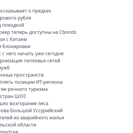
ассказывает о предках
рового рубля
д поездкой
окер теперь доступны на Cbonds
зи с Китаем
и блокировки
 с чего начать уже сегодня
рнизация тепловых сетей
лужб
енных пространств
плять позиции ИТ-региона
тие речного туризма
 стран ШОС
шло возгорание леса
рова Большой Уссурийский
телей из аварийного жилья
ульской области
ркутске