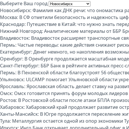
Выберите Ваш город
Новосибирск:
Фамилия как ДНК речи: что ономастика р
Москва:
В СФ отметили безопасность и надежность циф
Краснодар:
Путешествие в Китай: что нужно знать пере
Нижний Новгород:
Аналитические материалы от ББР Бр
Владивосток:
Владивосток расширяет транспортные свя
Пермь:
Частые переводы: какие действия снижают риск
Екатеринбург:
Денег немного, но накопления возможны:
Оренбург:
В Оренбурге продолжается масштабная моде
Санкт-Петербург:
ББР Банк в рейтинге активных пресс-с
Пермь:
В Пензенской области благоустроят 56 обществ
Ульяновск:
ULCAMP помогает Ульяновской области укре
Ярославль:
Ярославская область делает ставку на разви
Омск:
Омск готовится принять форум молодых лидеров
Ростов:
В Ростовской области после атаки БПЛА произо
Хабаровск:
Хабаровский край продолжает развитие ост
Ханты-Мансийск:
В Югре продолжается переселение жи
Тула:
Металлургия остается одной из опор экономики Т
Иркутск:
Инго Банк открывает дополнительный офис в И