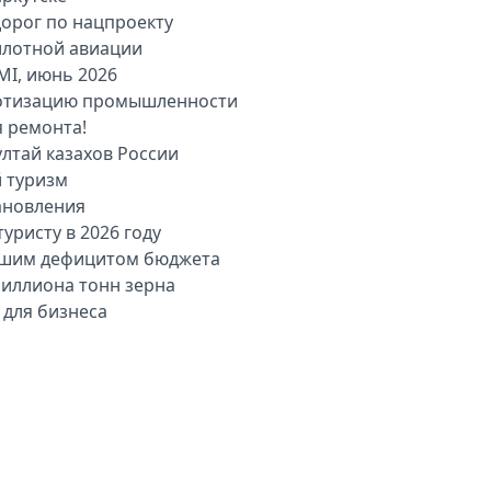
дорог по нацпроекту
илотной авиации
MI, июнь 2026
оботизацию промышленности
я ремонта!
лтай казахов России
й туризм
ановления
уристу в 2026 году
льшим дефицитом бюджета
миллиона тонн зерна
 для бизнеса