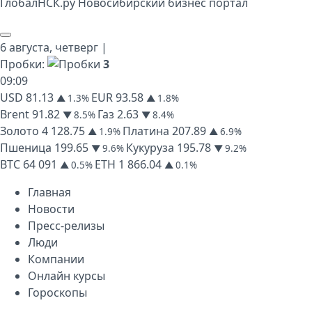
Глобал
НСК
.py
Новосибирский бизнес портал
6 августа,
четверг
|
Пробки:
3
09
:
09
USD
81.13
EUR
93.58
▲ 1.3%
▲ 1.8%
Brent
91.82
Газ
2.63
▼ 8.5%
▼ 8.4%
Золото
4 128.75
Платина
207.89
▲ 1.9%
▲ 6.9%
Пшеница
199.65
Кукуруза
195.78
▼ 9.6%
▼ 9.2%
BTC
64 091
ETH
1 866.04
▲ 0.5%
▲ 0.1%
Главная
Новости
Пресс-релизы
Люди
Компании
Онлайн курсы
Гороскопы