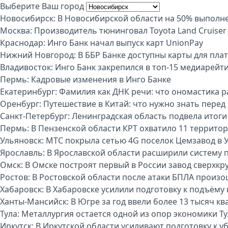
Выберите Ваш город
Новосибирск:
В Новосибирской области на 50% выполне
Москва:
Производитель тюнинговал Toyota Land Cruiser
Краснодар:
Инго Банк начал выпуск карт UnionPay
Нижний Новгород:
В ББР Банке доступны карты для пла
Владивосток:
Инго Банк закрепился в топ-15 медиарейт
Пермь:
Кадровые изменения в Инго Банке
Екатеринбург:
Фамилия как ДНК речи: что ономастика р
Оренбург:
Путешествие в Китай: что нужно знать перед
Санкт-Петербург:
Ленинградская область подвела итоги
Пермь:
В Пензенской области КРТ охватило 11 террито
Ульяновск:
МТС покрыла сетью 4G поселок Цемзавод в 
Ярославль:
В Ярославской области расширили систему
Омск:
В Омске построят первый в России завод сверхк
Ростов:
В Ростовской области после атаки БПЛА произо
Хабаровск:
В Хабаровске усилили подготовку к подъёму
Ханты-Мансийск:
В Югре за год ввели более 13 тысяч кв
Тула:
Металлургия остается одной из опор экономики Т
Иркутск:
В Иркутской области усиливают подготовку к 