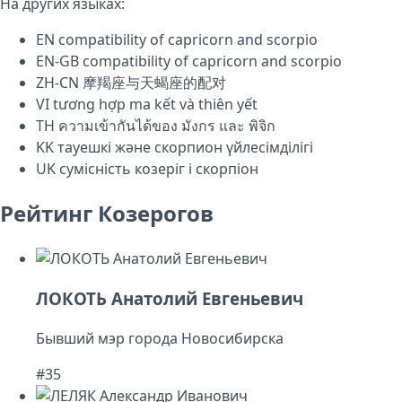
На других языках:
EN
compatibility of capricorn and scorpio
EN-GB
compatibility of capricorn and scorpio
ZH-CN
摩羯座与天蝎座的配对
VI
tương hợp ma kết và thiên yết
TH
ความเข้ากันได้ของ มังกร และ พิจิก
KK
тауешкі және скорпион үйлесімділігі
UK
сумісність козеріг і скорпіон
Рейтинг Козерогов
ЛОКОТЬ Анатолий Евгеньевич
Бывший мэр города Новосибирска
#35