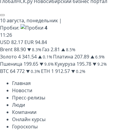
Глобал
НСК
.py
Новосибирский бизнес портал
10 августа,
понедельник
|
Пробки:
4
11
:
26
USD
82.17
EUR
94.84
Brent
88.90
Газ
2.81
▼ 8.3%
▲ 8.5%
Золото
4 341.54
Платина
207.89
▲ 0.1%
▲ 6.9%
Пшеница
199.65
Кукуруза
195.78
▼ 9.6%
▼ 9.2%
BTC
64 772
ETH
1 912.57
▼ 0.3%
▼ 0.2%
Главная
Новости
Пресс-релизы
Люди
Компании
Онлайн курсы
Гороскопы