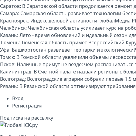
Саратов:
В Саратовской области продолжается ремонт 
Самара:
Самарская область развивает технологии бесп
Красноярск:
Индекс деловой активности ГлобалМедиа P
Челябинск:
Челябинская область усиливает курс на р
Казань:
Лето - время обновлений и идеальный сезон дл
Тюмень:
Тюменская область примет Всероссийский Куру
Уфа:
Башкортостан развивает геопарки и экологически
Томск:
В Томской области увеличили объемы лесовосст
Псков:
Наличные примут не везде: чем расплачиваться т
Калининград:
В Счетной палате назвали регионы с бо
Волгоград:
Волгоградские аграрии собрали первые 1,5 
Рязань:
В Рязанской области оптимизируют требования
Вход
Регистрация
Подписка на рассылку