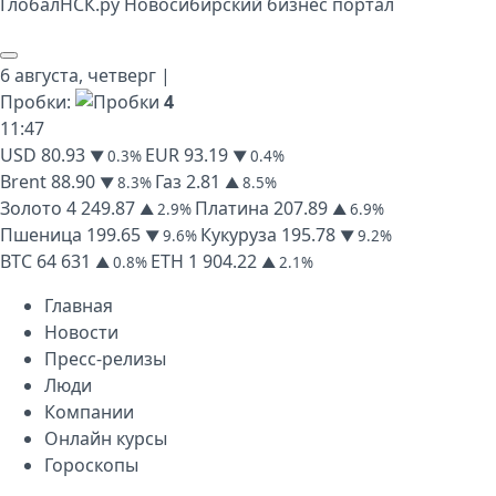
Глобал
НСК
.py
Новосибирский бизнес портал
6 августа,
четверг
|
Пробки:
4
11
:
47
USD
80.93
EUR
93.19
▼ 0.3%
▼ 0.4%
Brent
88.90
Газ
2.81
▼ 8.3%
▲ 8.5%
Золото
4 249.87
Платина
207.89
▲ 2.9%
▲ 6.9%
Пшеница
199.65
Кукуруза
195.78
▼ 9.6%
▼ 9.2%
BTC
64 631
ETH
1 904.22
▲ 0.8%
▲ 2.1%
Главная
Новости
Пресс-релизы
Люди
Компании
Онлайн курсы
Гороскопы