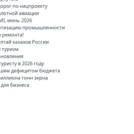
дорог по нацпроекту
илотной авиации
MI, июнь 2026
оботизацию промышленности
я ремонта!
лтай казахов России
й туризм
ановления
уристу в 2026 году
льшим дефицитом бюджета
миллиона тонн зерна
 для бизнеса