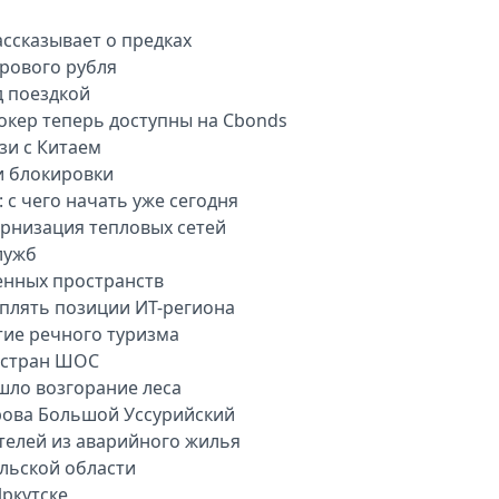
ассказывает о предках
рового рубля
д поездкой
окер теперь доступны на Cbonds
зи с Китаем
и блокировки
 с чего начать уже сегодня
рнизация тепловых сетей
лужб
енных пространств
плять позиции ИТ-региона
тие речного туризма
 стран ШОС
шло возгорание леса
рова Большой Уссурийский
телей из аварийного жилья
ульской области
ркутске