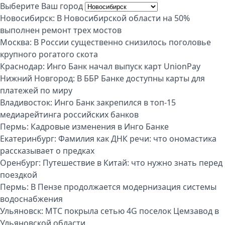
Выберите Ваш город
Новосибирск:
В Новосибирской области на 50%
выполнен ремонт трех мостов
Москва:
В России существенно снизилось поголовье
крупного рогатого скота
Краснодар:
Инго Банк начал выпуск карт UnionPay
Нижний Новгород:
В ББР Банке доступны карты для
платежей по миру
Владивосток:
Инго Банк закрепился в топ-15
медиарейтинга российских банков
Пермь:
Кадровые изменения в Инго Банке
Екатеринбург:
Фамилия как ДНК речи: что ономастика
рассказывает о предках
Оренбург:
Путешествие в Китай: что нужно знать перед
поездкой
Пермь:
В Пензе продолжается модернизация системы
водоснабжения
Ульяновск:
МТС покрыла сетью 4G поселок Цемзавод в
Ульяновской области