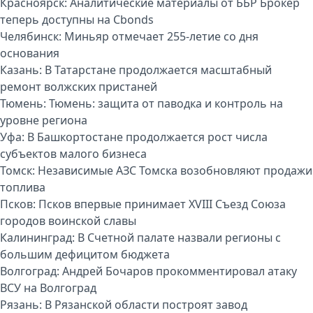
Красноярск:
Аналитические материалы от ББР Брокер
теперь доступны на Cbonds
Челябинск:
Миньяр отмечает 255-летие со дня
основания
Казань:
В Татарстане продолжается масштабный
ремонт волжских пристаней
Тюмень:
Тюмень: защита от паводка и контроль на
уровне региона
Уфа:
В Башкортостане продолжается рост числа
субъектов малого бизнеса
Томск:
Независимые АЗС Томска возобновляют продажи
топлива
Псков:
Псков впервые принимает XVIII Съезд Союза
городов воинской славы
Калининград:
В Счетной палате назвали регионы с
большим дефицитом бюджета
Волгоград:
Андрей Бочаров прокомментировал атаку
ВСУ на Волгоград
Рязань:
В Рязанской области построят завод