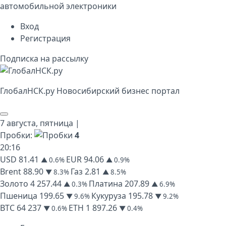
автомобильной электроники
Вход
Регистрация
Подписка на рассылку
Глобал
НСК
.py
Новосибирский бизнес портал
7 августа,
пятница
|
Пробки:
4
20
:
16
USD
81.41
EUR
94.06
▲ 0.6%
▲ 0.9%
Brent
88.90
Газ
2.81
▼ 8.3%
▲ 8.5%
Золото
4 257.44
Платина
207.89
▲ 0.3%
▲ 6.9%
Пшеница
199.65
Кукуруза
195.78
▼ 9.6%
▼ 9.2%
BTC
64 237
ETH
1 897.26
▼ 0.6%
▼ 0.4%