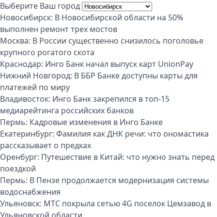
Выберите Ваш город
Новосибирск:
В Новосибирской области на 50%
выполнен ремонт трех мостов
Москва:
В России существенно снизилось поголовье
крупного рогатого скота
Краснодар:
Инго Банк начал выпуск карт UnionPay
Нижний Новгород:
В ББР Банке доступны карты для
платежей по миру
Владивосток:
Инго Банк закрепился в топ-15
медиарейтинга российских банков
Пермь:
Кадровые изменения в Инго Банке
Екатеринбург:
Фамилия как ДНК речи: что ономастика
рассказывает о предках
Оренбург:
Путешествие в Китай: что нужно знать перед
поездкой
Пермь:
В Пензе продолжается модернизация системы
водоснабжения
Ульяновск:
МТС покрыла сетью 4G поселок Цемзавод в
Ульяновской области