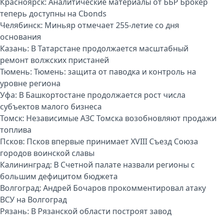
Красноярск:
Аналитические материалы от ББР Брокер
теперь доступны на Cbonds
Челябинск:
Миньяр отмечает 255-летие со дня
основания
Казань:
В Татарстане продолжается масштабный
ремонт волжских пристаней
Тюмень:
Тюмень: защита от паводка и контроль на
уровне региона
Уфа:
В Башкортостане продолжается рост числа
субъектов малого бизнеса
Томск:
Независимые АЗС Томска возобновляют продажи
топлива
Псков:
Псков впервые принимает XVIII Съезд Союза
городов воинской славы
Калининград:
В Счетной палате назвали регионы с
большим дефицитом бюджета
Волгоград:
Андрей Бочаров прокомментировал атаку
ВСУ на Волгоград
Рязань:
В Рязанской области построят завод