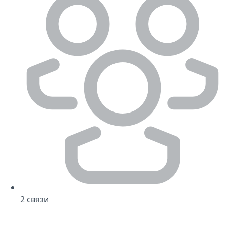
2
связи