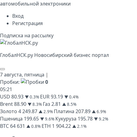
автомобильной электроники
Вход
Регистрация
Подписка на рассылку
Глобал
НСК
.py
Новосибирский бизнес портал
7 августа,
пятница
|
Пробки:
0
05
:
21
USD
80.93
EUR
93.19
▼ 0.3%
▼ 0.4%
Brent
88.90
Газ
2.81
▼ 8.3%
▲ 8.5%
Золото
4 249.87
Платина
207.89
▲ 2.9%
▲ 6.9%
Пшеница
199.65
Кукуруза
195.78
▼ 9.6%
▼ 9.2%
BTC
64 631
ETH
1 904.22
▲ 0.8%
▲ 2.1%