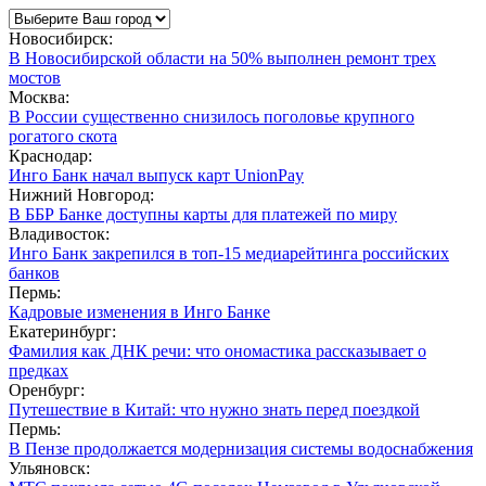
Новосибирск:
В Новосибирской области на 50% выполнен ремонт трех
мостов
Москва:
В России существенно снизилось поголовье крупного
рогатого скота
Краснодар:
Инго Банк начал выпуск карт UnionPay
Нижний Новгород:
В ББР Банке доступны карты для платежей по миру
Владивосток:
Инго Банк закрепился в топ-15 медиарейтинга российских
банков
Пермь:
Кадровые изменения в Инго Банке
Екатеринбург:
Фамилия как ДНК речи: что ономастика рассказывает о
предках
Оренбург:
Путешествие в Китай: что нужно знать перед поездкой
Пермь:
В Пензе продолжается модернизация системы водоснабжения
Ульяновск: