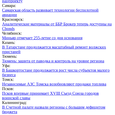
нацпроекту
Самара:
Самарская область развивает технологии беспилотной
авиации
Красноярск:
Аналитические материалы от ББР Брокер теперь доступны на
Cbonds
Челябинск:
Миньяр отмечает 255-летие со дня основания
Казань:
В Татарстане продолжается масштабный ремонт волжских
пристаней
Тюмень:
Тюмень: защита от паводка и контроль на уровне региона
Уфа:
В Башкортостане продолжается рост числа субъектов малого
бизнеса
Томск:
Независимые АЗС Томска возобновляют продажи топлива
Псков:
Псков впервые принимает XVIII Съезд Союза городов
воинской славы
Калининград:
В Счетной палате назвали регионы с большим дефицитом
бюджета