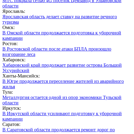
МТС покрыла сетью 4G поселок Цемзавод в Ульяновской
области
Ярославль:
Ярославская область делает ставку на развитие речного
туризма
Омск:
В Омской области продолжается подготовка к уборочной
кампании
Ростов:
В Ростовской области после атаки БПЛА произошло
возгорание леса
Хабаровск:
Хабаровский край продолжает развитие острова Большой
Уссурийский
Ханты-Мансийск:
В Югре продолжается переселение жителей из аварийного
жилья
Тула:
Металлургия остается одной из опор экономики Тульской
области
Иркутск:
В Иркутской области усиливают подготовку к уборочной
кампании
Саратов:
В Саратовской области продолжается ремонт дорог по