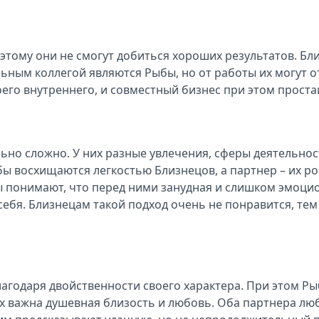
оэтому они не смогут добиться хороших результатов. Б
льным коллегой являются Рыбы, но от работы их могут 
оего внутреннего, и совместный бизнес при этом проста
но сложно. У них разные увлечения, сферы деятельност
ы восхищаются легкостью Близнецов, а партнер – их р
цы понимают, что перед ними занудная и слишком эмоц
ебя. Близнецам такой подход очень не понравится, тем
одаря двойственности своего характера. При этом Рыбы
 них важна душевная близость и любовь. Оба партнера л