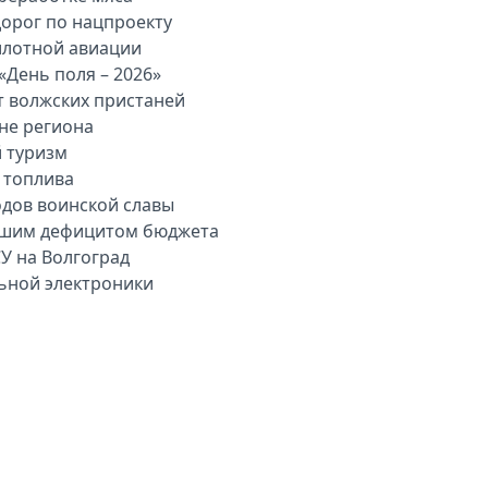
дорог по нацпроекту
илотной авиации
«День поля – 2026»
т волжских пристаней
вне региона
й туризм
 топлива
одов воинской славы
льшим дефицитом бюджета
У на Волгоград
льной электроники