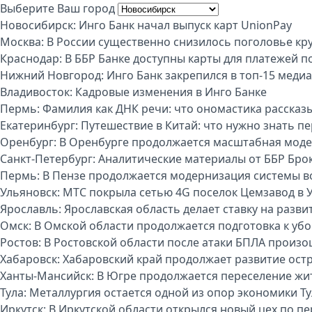
Выберите Ваш город
Новосибирск:
Инго Банк начал выпуск карт UnionPay
Москва:
В России существенно снизилось поголовье кру
Краснодар:
В ББР Банке доступны карты для платежей п
Нижний Новгород:
Инго Банк закрепился в топ-15 меди
Владивосток:
Кадровые изменения в Инго Банке
Пермь:
Фамилия как ДНК речи: что ономастика рассказы
Екатеринбург:
Путешествие в Китай: что нужно знать п
Оренбург:
В Оренбурге продолжается масштабная моде
Санкт-Петербург:
Аналитические материалы от ББР Бро
Пермь:
В Пензе продолжается модернизация системы 
Ульяновск:
МТС покрыла сетью 4G поселок Цемзавод в 
Ярославль:
Ярославская область делает ставку на разви
Омск:
В Омской области продолжается подготовка к уб
Ростов:
В Ростовской области после атаки БПЛА произо
Хабаровск:
Хабаровский край продолжает развитие ост
Ханты-Мансийск:
В Югре продолжается переселение жи
Тула:
Металлургия остается одной из опор экономики Т
Иркутск:
В Иркутской области открылся новый цех по п