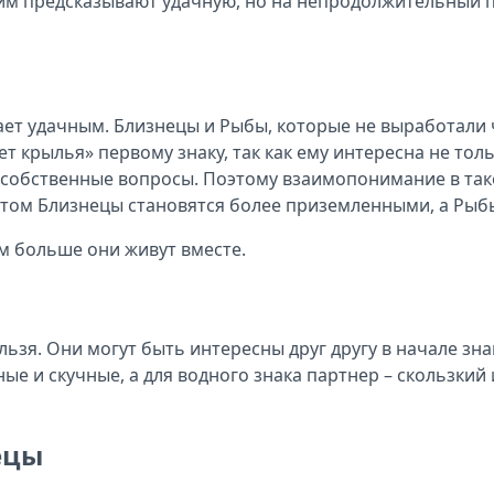
им предсказывают удачную, но на непродолжительный пе
ает удачным. Близнецы и Рыбы, которые не выработали
 крылья» первому знаку, так как ему интересна не толь
на собственные вопросы. Поэтому взаимопонимание в та
стом Близнецы становятся более приземленными, а Рыбы 
м больше они живут вместе.
ьзя. Они могут быть интересны друг другу в начале зна
 и скучные, а для водного знака партнер – скользкий 
ецы