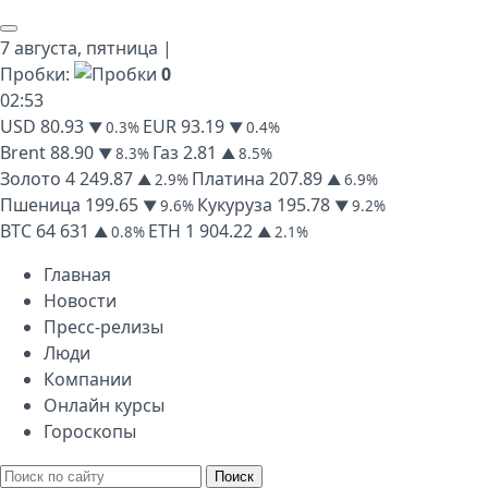
7 августа,
пятница
|
Пробки:
0
02
:
53
USD
80.93
EUR
93.19
▼ 0.3%
▼ 0.4%
Brent
88.90
Газ
2.81
▼ 8.3%
▲ 8.5%
Золото
4 249.87
Платина
207.89
▲ 2.9%
▲ 6.9%
Пшеница
199.65
Кукуруза
195.78
▼ 9.6%
▼ 9.2%
BTC
64 631
ETH
1 904.22
▲ 0.8%
▲ 2.1%
Главная
Новости
Пресс-релизы
Люди
Компании
Онлайн курсы
Гороскопы
Поиск