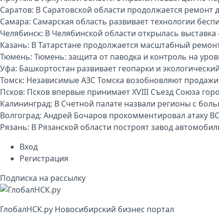
Саратов:
В Саратовской области продолжается ремонт 
Самара:
Самарская область развивает технологии бесп
Челябинск:
В Челябинской области открылась выставка 
Казань:
В Татарстане продолжается масштабный ремон
Тюмень:
Тюмень: защита от паводка и контроль на уро
Уфа:
Башкортостан развивает геопарки и экологически
Томск:
Независимые АЗС Томска возобновляют продажи
Псков:
Псков впервые принимает XVIII Съезд Союза гор
Калининград:
В Счетной палате назвали регионы с бо
Волгоград:
Андрей Бочаров прокомментировал атаку ВС
Рязань:
В Рязанской области построят завод автомоби
Вход
Регистрация
Подписка на рассылку
Глобал
НСК
.py
Новосибирский бизнес портал