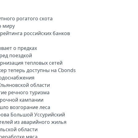
пного рогатого скота
о миру
арейтинга российских банков
вает о предках
еред поездкой
рнизация тепловых сетей
кер теперь доступны на Cbonds
водоснабжения
Ульяновской области
тие речного туризма
орочной кампании
шло возгорание леса
рова Большой Уссурийский
телей из аварийного жилья
ульской области
ереработке мяса