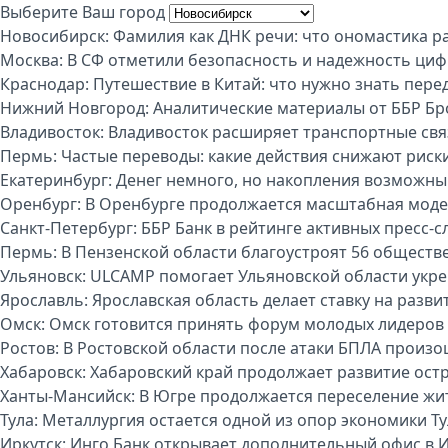
Выберите Ваш город
Новосибирск:
Фамилия как ДНК речи: что ономастика р
Москва:
В СФ отметили безопасность и надежность циф
Краснодар:
Путешествие в Китай: что нужно знать пере
Нижний Новгород:
Аналитические материалы от ББР Бр
Владивосток:
Владивосток расширяет транспортные свя
Пермь:
Частые переводы: какие действия снижают риск
Екатеринбург:
Денег немного, но накопления возможны:
Оренбург:
В Оренбурге продолжается масштабная моде
Санкт-Петербург:
ББР Банк в рейтинге активных пресс-с
Пермь:
В Пензенской области благоустроят 56 обществ
Ульяновск:
ULCAMP помогает Ульяновской области укре
Ярославль:
Ярославская область делает ставку на разви
Омск:
Омск готовится принять форум молодых лидеров
Ростов:
В Ростовской области после атаки БПЛА произо
Хабаровск:
Хабаровский край продолжает развитие ост
Ханты-Мансийск:
В Югре продолжается переселение жи
Тула:
Металлургия остается одной из опор экономики Т
Иркутск:
Инго Банк открывает дополнительный офис в И