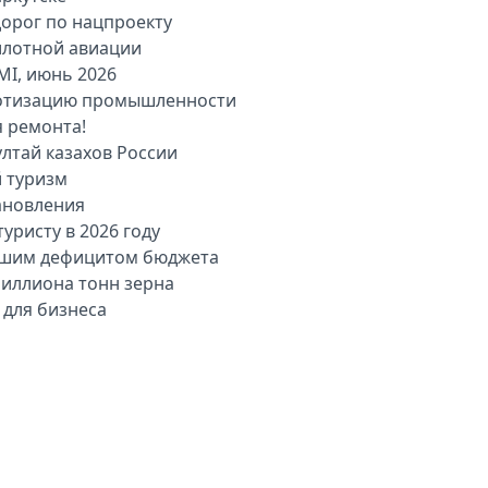
дорог по нацпроекту
илотной авиации
MI, июнь 2026
оботизацию промышленности
я ремонта!
лтай казахов России
й туризм
ановления
уристу в 2026 году
льшим дефицитом бюджета
миллиона тонн зерна
 для бизнеса