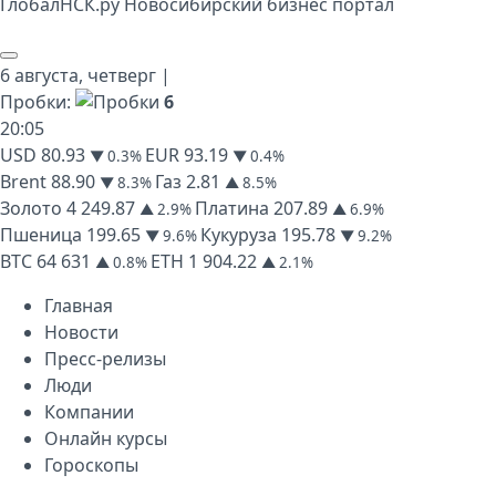
Глобал
НСК
.py
Новосибирский бизнес портал
6 августа,
четверг
|
Пробки:
6
20
:
05
USD
80.93
EUR
93.19
▼ 0.3%
▼ 0.4%
Brent
88.90
Газ
2.81
▼ 8.3%
▲ 8.5%
Золото
4 249.87
Платина
207.89
▲ 2.9%
▲ 6.9%
Пшеница
199.65
Кукуруза
195.78
▼ 9.6%
▼ 9.2%
BTC
64 631
ETH
1 904.22
▲ 0.8%
▲ 2.1%
Главная
Новости
Пресс-релизы
Люди
Компании
Онлайн курсы
Гороскопы