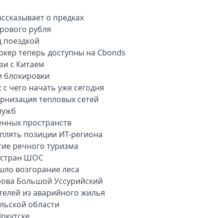
ассказывает о предках
рового рубля
д поездкой
окер теперь доступны на Cbonds
зи с Китаем
и блокировки
 с чего начать уже сегодня
рнизация тепловых сетей
лужб
енных пространств
плять позиции ИТ-региона
тие речного туризма
 стран ШОС
шло возгорание леса
рова Большой Уссурийский
телей из аварийного жилья
ульской области
ркутске