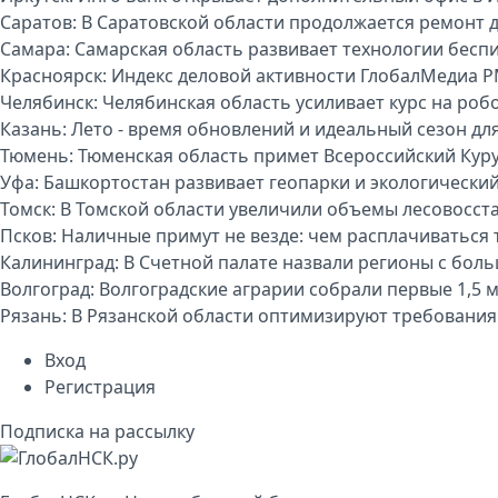
Саратов:
В Саратовской области продолжается ремонт 
Самара:
Самарская область развивает технологии бесп
Красноярск:
Индекс деловой активности ГлобалМедиа P
Челябинск:
Челябинская область усиливает курс на р
Казань:
Лето - время обновлений и идеальный сезон дл
Тюмень:
Тюменская область примет Всероссийский Куру
Уфа:
Башкортостан развивает геопарки и экологически
Томск:
В Томской области увеличили объемы лесовосст
Псков:
Наличные примут не везде: чем расплачиваться т
Калининград:
В Счетной палате назвали регионы с бо
Волгоград:
Волгоградские аграрии собрали первые 1,5 
Рязань:
В Рязанской области оптимизируют требования
Вход
Регистрация
Подписка на рассылку